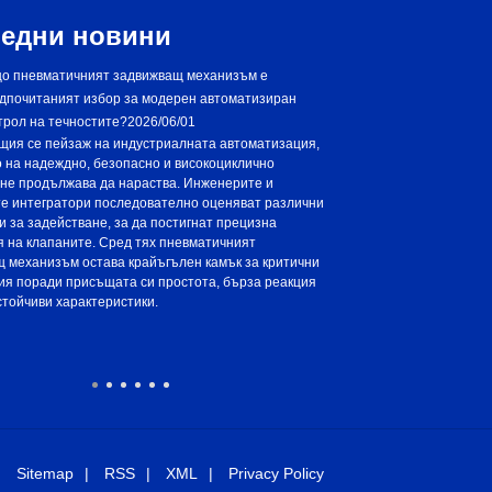
едни новини
о пневматичният задвижващ механизъм е
Защо трябва да изб
дпочитаният избор за модерен автоматизиран
задвижващ механиз
трол на течностите?
2026/06/01
автоматизация?
202
щия се пейзаж на индустриалната автоматизация,
В съвременната индустри
 на надеждно, безопасно и високоциклично
ефективността, прецизнос
не продължава да нараства. Инженерите и
съществено значение. Чес
е интегратори последователно оценяват различни
можем да постигнем по-бъ
и за задействане, за да постигнат прецизна
като същевременно поддъ
 на клапаните. Сред тях пневматичният
Отговорът се крие в бага
 механизъм остава крайъгълен камък за критични
механизъм, устройство, п
я поради присъщата си простота, бърза реакция
пневматичната енергия в 
стойчиви характеристики.
бързи и прецизни операци
често оценява решенията
задвижващ механизъм за 
стандартни, така и за кр
Sitemap
RSS
XML
Privacy Policy