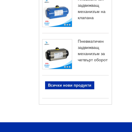
задвижващ
механизъм на
клапана
Пневматичен
задвижващ
механизъм за
четвърт оборот
Всички нови продукти