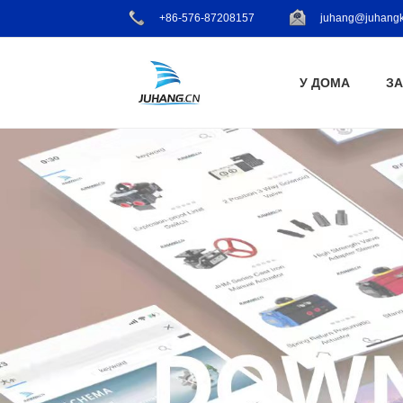
+86-576-87208157
juhang@juhangk
У ДОМА
ЗА