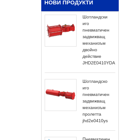
НОВИ ПРОДУКТИ
Шотландски
иго
пневматичен
задвижващ
механизъм
двойно
действие
JHD2E0410YDA
Шотландско
иго
пневматичен
задвижващ
механизъм
пролетта
jhd2e0410ys
Пневматичен