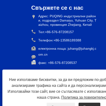
Свържете се с нас
Адрес: PUQING индустриални район
и, подраздел Damaiyu, Yuhuan City, T
aizhou, провинция Zhejiang, Китай
Тел:
+86-576-87208157
Телефон:
+86-13586189388
електронна поща:
juhang@juhangkj.c
om.cn
факс: +86-576-87208537
Ние използваме бисквитки, за да ви предложим по-до
анализираме трафика на сайта и да персонализирам
Използвайки този сайт, вие се съгласявате с използван
наша страна.
Политика за поверителн
У дома
За нас
Продукти
Новини