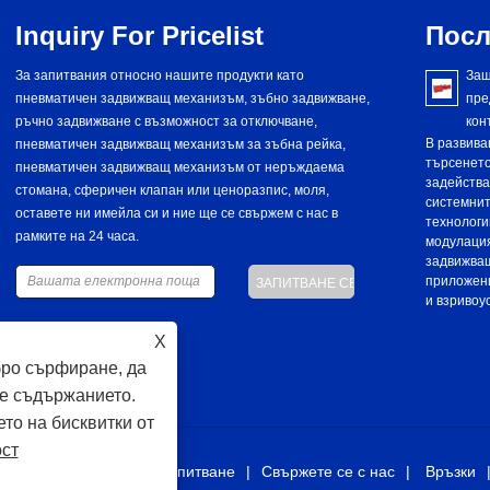
Inquiry For Pricelist
Посл
За запитвания относно нашите продукти като
Какво е задвижващ механизъм тип съединител?
Защ
пневматичен задвижващ механизъм, зъбно задвижване,
2024/08/24
пре
Задвижващ механизъм тип съединител е устройство,
ръчно задвижване с възможност за отключване,
кон
използвано за управление на работата на съединител. Той
В развива
пневматичен задвижващ механизъм за зъбна рейка,
получава сигнали или команди, за да задвижи съединителя
търсенето
пневматичен задвижващ механизъм от неръждаема
да включи или изключи, като по този начин предава или
задейства
стомана, сферичен клапан или ценоразпис, моля,
прекъсва мощността. Задвижващите механизми от типа на
системнит
оставете ни имейла си и ние ще се свържем с нас в
съединителя играят важна роля в различни механични
технологи
рамките на 24 часа.
системи и системи на превозни средства, особено в
модулация
ситуации, в които се изисква прецизен контрол на
задвижващ
предаването на мощността.
приложени
и взривоу
X
бро сърфиране, да
е съдържанието.
ето на бисквитки от
ост
Изтегли
Изпратете запитване
Свържете се с нас
Връзки