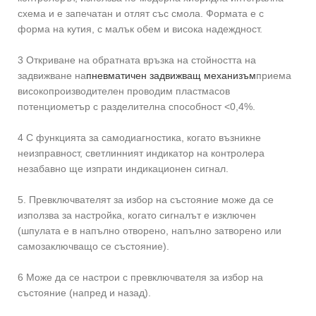
схема и е запечатан и отлят със смола. Формата е с
форма на кутия, с малък обем и висока надеждност.
3 Откриване на обратната връзка на стойността на
задвижване на
пневматичен задвижващ механизъм
приема
високопроизводителен проводим пластмасов
потенциометър с разделителна способност <0,4%.
4 С функцията за самодиагностика, когато възникне
неизправност, светлинният индикатор на контролера
незабавно ще изпрати индикационен сигнал.
5. Превключвателят за избор на състояние може да се
използва за настройка, когато сигналът е изключен
(шпулата е в напълно отворено, напълно затворено или
самозаключващо се състояние).
6 Може да се настрои с превключвателя за избор на
състояние (напред и назад).