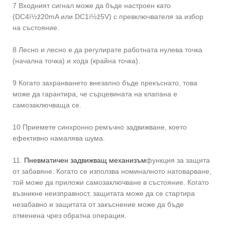
7 Входният сигнал може да бъде настроен като
(DC4ï½ž20mA или DC1ï½ž5V) с превключвателя за избор
на състояние.
8 Лесно и лесно е да регулирате работната нулева точка
(начална точка) и хода (крайна точка).
9 Когато захранването внезапно бъде прекъснато, това
може да гарантира, че сърцевината на клапана е
самозаключваща се.
10 Приемете синхронно ремъчно задвижване, което
ефективно намалява шума.
11.
Пневматичен задвижващ механизъм
функция за защита
от забавяне. Когато се използва номиналното натоварване,
той може да приложи самозаключване в състояние. Когато
възникне неизправност, защитата може да се стартира
незабавно и защитата от закъснение може да бъде
отменена чрез обратна операция.