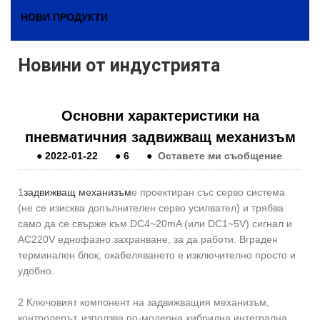
НОВИ ПРОДУКТИ
Новини от индустрията
Основни характеристики на
пневматичния задвижващ механизъм
●
2022-01-22
●
6
●
Оставете ми съобщение
1
задвижващ механизъм
е проектиран със серво система
(не се изисква допълнителен серво усилвател) и трябва
само да се свърже към DC4~20mA (или DC1~5V) сигнал и
AC220V еднофазно захранване, за да работи. Вграден
терминален блок, окабеляването е изключително просто и
удобно.
2 Ключовият компонент на задвижващия механизъм,
контролерът, използва по-модерна хибридна интегрална