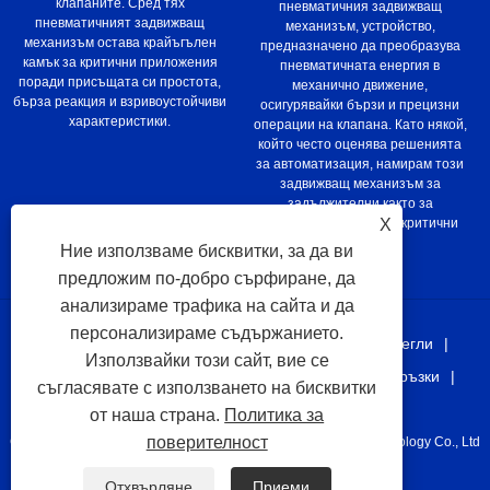
клапаните. Сред тях
пневматичния задвижващ
пневматичният задвижващ
механизъм, устройство,
механизъм остава крайъгълен
предназначено да преобразува
камък за критични приложения
пневматичната енергия в
поради присъщата си простота,
механично движение,
бърза реакция и взривоустойчиви
осигурявайки бързи и прецизни
характеристики.
операции на клапана. Като някой,
който често оценява решенията
за автоматизация, намирам този
задвижващ механизъм за
задължителни както за
X
стандартни, така и за критични
приложения.
Ние използваме бисквитки, за да ви
предложим по-добро сърфиране, да
анализираме трафика на сайта и да
персонализираме съдържанието.
У дома
За нас
Продукти
Новини
Изтегли
Използвайки този сайт, вие се
Изпратете запитване
Свържете се с нас
Връзки
съгласявате с използването на бисквитки
Sitemap
RSS
XML
Privacy Policy
от наша страна.
Политика за
поверителност
Copyright © 2021 Taizhou Juhang Automation Equipement Technology Co., Ltd
Всички права запазени.
Отхвърляне
Приеми