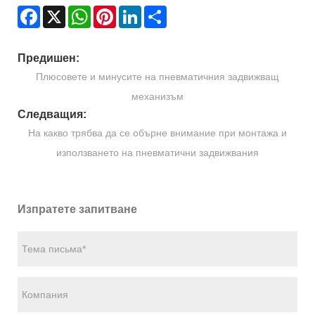
Facebook
X
WhatsApp
Pinterest
LinkedIn
Share
Предишен:
Плюсовете и минусите на пневматичния задвижващ
механизъм
Следващия:
На какво трябва да се обърне внимание при монтажа и
използването на пневматични задвижвания
Изпратете запитване