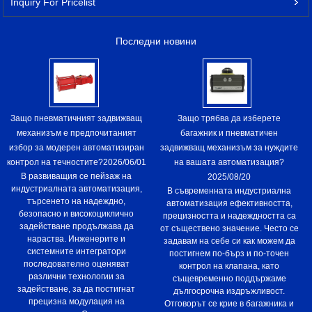
Inquiry For Pricelist
Последни новини
Защо пневматичният задвижващ
Защо трябва да изберете
механизъм е предпочитаният
багажник и пневматичен
избор за модерен автоматизиран
задвижващ механизъм за нуждите
контрол на течностите?
2026/06/01
на вашата автоматизация?
В развиващия се пейзаж на
2025/08/20
индустриалната автоматизация,
В съвременната индустриална
търсенето на надеждно,
автоматизация ефективността,
безопасно и високоциклично
прецизността и надеждността са
задействане продължава да
от съществено значение. Често се
нараства. Инженерите и
задавам на себе си как можем да
системните интегратори
постигнем по-бърз и по-точен
последователно оценяват
контрол на клапана, като
различни технологии за
същевременно поддържаме
задействане, за да постигнат
дългосрочна издръжливост.
прецизна модулация на
Отговорът се крие в багажника и